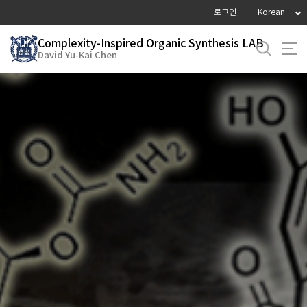
바
로그인
Korean
로
가
Complexity-Inspired Organic Synthesis LAB
David Yu-Kai Chen
기
메
뉴